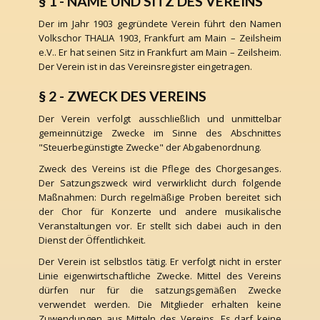
§ 1 - NAME UND SITZ DES VEREINS
Der im Jahr 1903 gegründete Verein führt den Namen
Volkschor THALIA 1903, Frankfurt am Main – Zeilsheim
e.V.. Er hat seinen Sitz in Frankfurt am Main – Zeilsheim.
Der Verein ist in das Vereinsregister eingetragen.
§ 2 - ZWECK DES VEREINS
Der Verein verfolgt ausschließlich und unmittelbar
gemeinnützige Zwecke im Sinne des Abschnittes
"Steuerbegünstigte Zwecke" der Abgabenordnung.
Zweck des Vereins ist die Pflege des Chorgesanges.
Der Satzungszweck wird verwirklicht durch folgende
Maßnahmen: Durch regelmäßige Proben bereitet sich
der Chor für Konzerte und andere musikalische
Veranstaltungen vor. Er stellt sich dabei auch in den
Dienst der Öffentlichkeit.
Der Verein ist selbstlos tätig. Er verfolgt nicht in erster
Linie eigenwirtschaftliche Zwecke. Mittel des Vereins
dürfen nur für die satzungsgemäßen Zwecke
verwendet werden. Die Mitglieder erhalten keine
Zuwendungen aus Mitteln des Vereins. Es darf keine